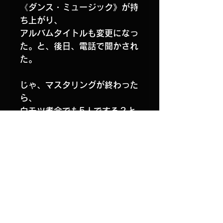
《ダンス・ミュージック》が持
ち上がり、
アルバムタイトルも変更になっ
た。と、後日、電話で聞かされ
た。
じゃ、マスタリングが終わった
ら、
白モツ煮会でも5人でする？と
訊いたら、
ライブアルバム《シェル・モカ
ンボ》を
イチからミックスし直すので、
極めて忙しいでーす。と断られ
た。
（きわめて、なんて言わなくて
もいいじゃん、