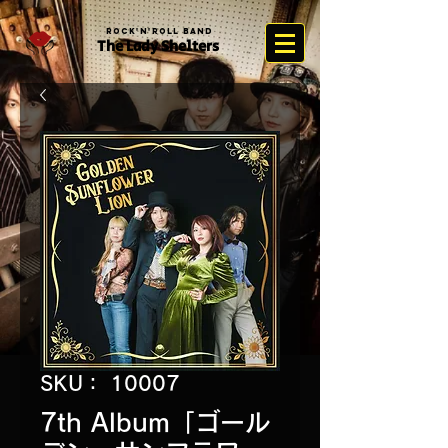
Rock'n'Roll Band
The Lady Sh
elter
s
SKU： 10007
7th Album「ゴール