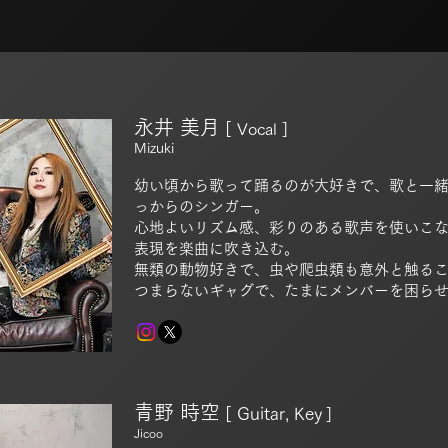
永井 美月
[
Vocal ]
Mizuki
幼い頃から歌って踊るのが大好きで、歌と一
っからのシンガー。
心地よいリズム感、彩りのある歌声を使いこ
表現を楽曲に吹き込む。
無類の動物好きで、虫や爬虫類も意外と触る
つまらないギャグで、たまにメンバーを困ら
青野 時空
[
Guitar, Key
]
Jicoo