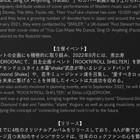
Dance, Sing Or Anything（Faces） 」のカバー動画が取り上げら
egularly distribute videos of cover performances of Western music such as 
g Stones, The Who, Faces, etc. Their YouTube channel has over 10,000 regi
 and they have a growing number of devoted fans in Japan and around the wo
bruary 2021, they were contacted by "SMILER," a UK-based "Rod Stewart fa
 and their cover video of "You Can Make Me Dance, Sing Or Anything (Face
atured as the featured news.
【主催イベント】
ントの企画にも積極的に取り組み、
2022年9月には
、
恵比寿
UIDROOMにて、
自主企画イベント
「ROCK'N'ROLL SHELTER」
アモンド☆ユカイと木暮"shake"武彦が率いるレジェンドバンド
iamond Shake」や、若手ミュージシャン達を召集し、"愛すべきロ
を未来に繋げる"ことを体現したイベントは大成功を収める。
re also actively involved in planning events, and in September 2022, he will 
wn event, "ROCK'N'ROLL SHELTER," at Ebisu LIQUIDROOM.
ent was a great success, bringing together the legendary band "Diamond Sh
 Diamond Yukai and Takehiko "shake" Kogure, as well as young musicians, a
ing the concept of "connecting beloved rock'n'roll to the future.
【リリース】
までに4枚のオリジナルアルバムをリリースしており、4人が奏でる
ージ且つ未知のサイシ
ン"サウンドは、往年のロックファンの心を