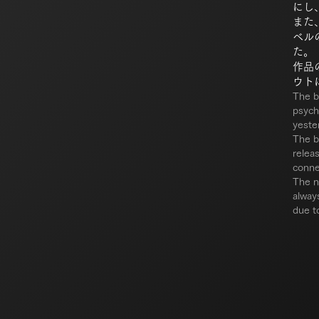
にし
また
ベルの
た。
作品
ウト
The b
psych
yeste
The b
relea
conne
The n
alway
due t