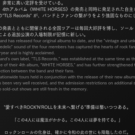
、非常に高い定評を受けている。
、4thアルバム《WHITE HORSES》の発売と同時に発足された自主
"TLS Records" が、バンドとファンの繋がり
をより強固なものに
の発表とともに開催される全国ツアーは毎回大好評を博し、ソール
による追加公演の入場制限が記憶に新しい。
and has released four original albums to date, and the "vintage and u
edelic" sound of the four members has captured the hearts of rock fan
ryear and is highly acclaimed.
and's own label, "TLS Records," was established at the same time as t
se of their 4th album, "WHITE HORSES," and has further strengthened 
ction between the band and their fans.
ationwide tours held in conjunction with the release of their new albu
s been very well received, and the admission restrictions on additional
o sold-out shows are still fresh in the memory.
"愛すべきROCK'N'ROLLを未来へ繋げる"準備は整いつつある。
「この4人には魔法がかかる。この4人には夢を持てる。​」
ロックンロールの化身は、確かに
令和の此の世にも降臨したのだ。