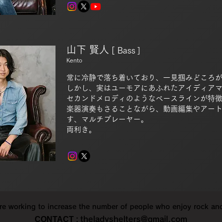
山下 賢人
[
Bass
]
Kento
常に冷静で落ち着いており、一見掴みどころ
しかし、実はユーモアにあふれたアイディア
セカンドメロディのようなベースラインが特
楽器演奏もさることながら、動画編集やアー
す、マルチプレーヤー。
両利き。
re working to increase the number of people who enjoy rock and r
CONTACT :
theladyshelters@gmail.com