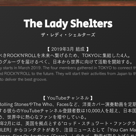
The Lady Shelters
ザ・レディ・シェルターズ
【 2019年3月 結成 】
べきROCK'N'ROLLを未来へ繋げるため、TOKYOに集結した4人。
のグルーヴを届けるべく
、
日本から世界に向けて活動を開始する。
ty starts in March 2019. T
he four members gathered in TOKYO to connect t
ed ROCK'N'ROLL to the future.
They will start their activities from Japan to t
to deliver the best groove.
【 YouTubeチャンネル
】
 Rolling StonesやThe Who、Facesなど、洋楽カバー演奏動画を
する彼らのYouTubeチャンネル登録者数は10,000人を超え、日本
め、世界中に熱心なファンを増やしている。
21年2月には、英国を拠点とする"ロッド・スチュワート・ファンクラ
MILER」からコンタクトがあり、注目ニュースとして「You Can
Ma