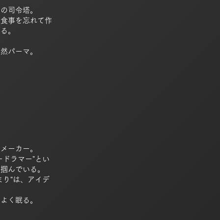
ドの司令塔。
、食事を忘れて作
ある。
天然パーマ。
ドメーカー。
ードラマー"とい
を掴んでいる。
まり"は、アイデ
もよく眠る。