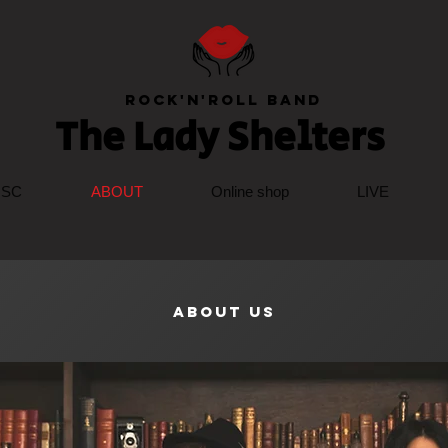
Rock'n'Roll Band
The Lady Sh
elter
s
ISC
ABOUT
Online shop
LIVE
ABOUT US