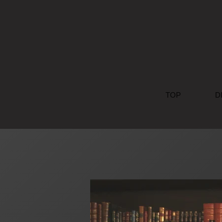
TOP
D