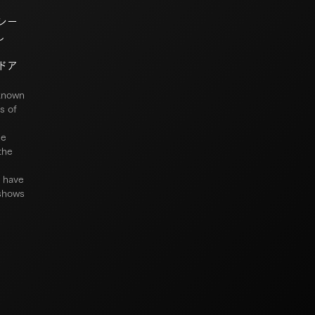
レー
し
ドア
nknown
s of
he
the
m have
 shows