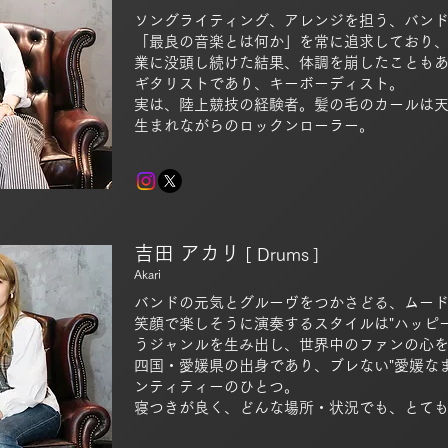
ソングライティング、アレンジを担う、バン
「最良の音楽とは何か」を常に追求しており
業に没頭し続けた結果、体調を崩したことも
ギタリストであり、キーボーディスト。
実は、陸上競技の経験者。​
​髪の毛のカールは
生まれながらのロックンローラー。
吉田 アカリ
[
Drums
]
A
kari
バンドの元気とグルーヴをつかさどる、ムー
笑顔で楽しそうに演奏するスタイルは"ハッピ
うジャンルを生み出し、世界中のファンの心
四国・愛媛県の出身であり、ブレない"愛媛な
ンティティーのひとつ。
寝つきが良く、どんな場所・状況でも、とて