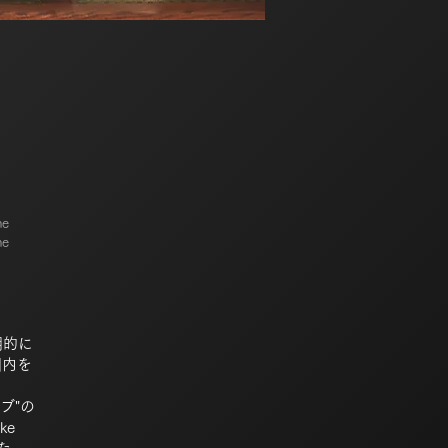
he
he
定期的に
国内を
ブ"の
ke