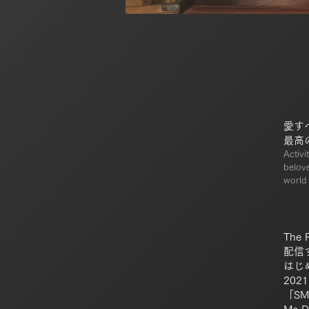
愛す
最高
Activi
belov
world 
The
配信
はじ
20
「S