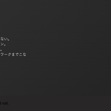
がない。
マン。
徴。
トワークまでこな
oll.​