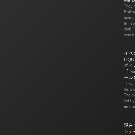
Me 
They r
Rollin
users,
In Fe
club,"
was fe
イベ
LIQ
ダイ
「D
ール
They a
his o
The ev
led by
embody
現在
ンテ