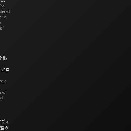
れた。
The
stered
rld.
n
s)"
を開催。
ックロ
hold
ake"
nd
"ヴィ
鷲掴み