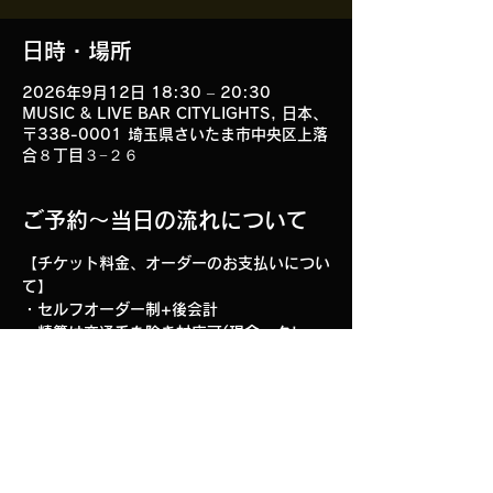
日時・場所
2026年9月12日 18:30 – 20:30
MUSIC & LIVE BAR CITYLIGHTS, 日本、
〒338-0001 埼玉県さいたま市中央区上落
合８丁目３−２６
ご予約～当日の流れについて
【チケット料金、オーダーのお支払いについ
て】
・セルフオーダー制+後会計
・精算は交通系を除き対応可(現金、クレ
カ、各種QR)
その他ご不明な点がございましたら、お店の
ホームページの「
CONTACT
」よりお問合せ
くださいませ。
https://www.omiya-citylights.com/