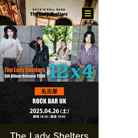
Rock'n'Roll Band
The Lady Sh
elter
s
The Lady Shelters