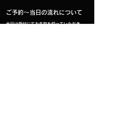
ご予約～当日の流れについて
当日は受付にてお名前を仰っていただき、 
チケット代金をお支払いの上、入場いただけ
ます。
このイベントをシェア
We are working to increase the number of people
who enjoy rock and roll.​
CONTACT :
theladyshelters@gmail.com