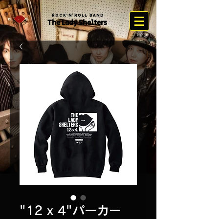
Rock'n'Roll Band
The Lady Sh
elter
s
"12 x 4"パーカー