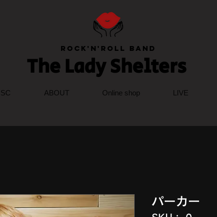
Rock'n'Roll Band
The Lady Sh
elter
s
ISC
ABOUT
Online shop
LIVE
パーカー