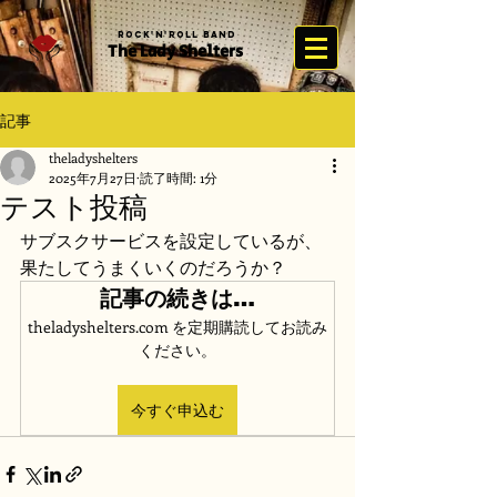
Rock'n'Roll Band
The Lady Sh
elter
s
記事
theladyshelters
2025年7月27日
読了時間: 1分
テスト投稿
サブスクサービスを設定しているが、
果たしてうまくいくのだろうか？
記事の続きは…
theladyshelters.com を定期購読してお読み
ください。
今すぐ申込む